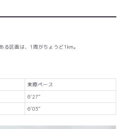
ある区画は、1周がちょうど1km。
実際ペース
6’27”
6’03”