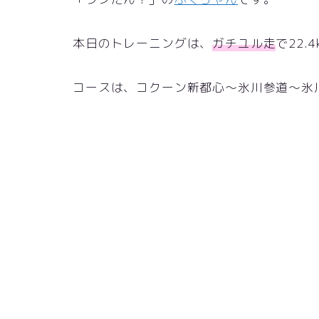
本日のトレーニングは、
ガチユル走
で22
コースは、コクーン新都心～氷川参道～氷