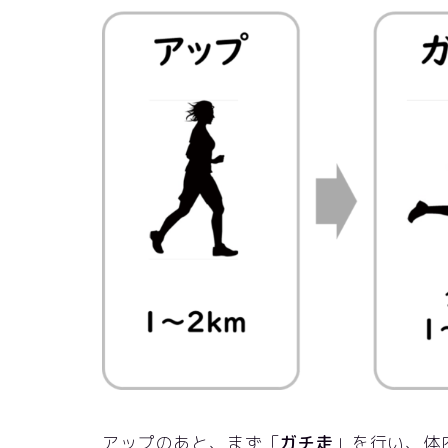
アップのあと、まず「
ガチ走
」を行い、体