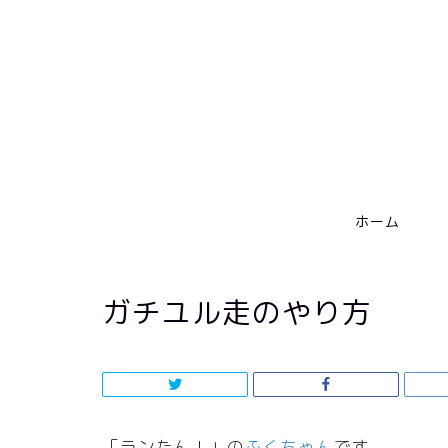
ホーム
ガチユル走のやり方
「ランたん！」の
ふくちゃん
です。