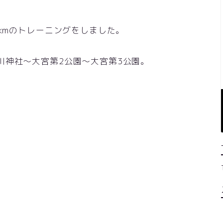
.4kmのトレーニングをしました。
川神社～大宮第2公園～大宮第3公園。