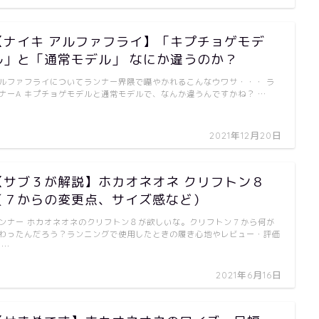
【ナイキ アルファフライ】「キプチョゲモデ
ル」と「通常モデル」 なにか違うのか？
ルファフライについてランナー界隈で囁やかれるこんなウワサ・・・ ラ
ナーA キプチョゲモデルと通常モデルで、なんか違うんですかね？ …
2021年12月20日
【サブ３が解説】ホカオネオネ クリフトン８
（７からの変更点、サイズ感など）
ンナー ホカオネオネのクリフトン８が欲しいな。クリフトン７から何が
わったんだろう？ランニングで使用したときの履き心地やレビュー・評価
 …
2021年6月16日