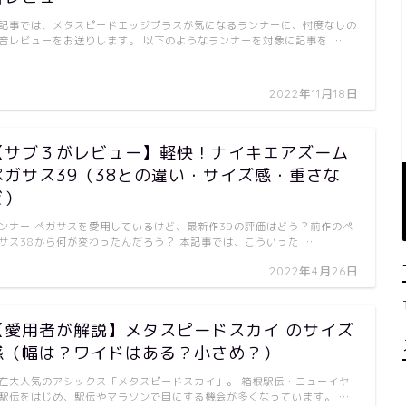
記事では、メタスピードエッジプラスが気になるランナーに、忖度なしの
音レビューをお送りします。 以下のようなランナーを対象に記事を …
2022年11月18日
【サブ３がレビュー】軽快！ナイキエアズーム
ペガサス39（38との違い・サイズ感・重さな
ど）
ンナー ペガサスを愛用しているけど、最新作39の評価はどう？前作のペ
サス38から何が変わったんだろう？ 本記事では、こういった …
2022年4月26日
【愛用者が解説】メタスピードスカイ のサイズ
感（幅は？ワイドはある？小さめ？）
在大人気のアシックス「メタスピードスカイ」。 箱根駅伝・ニューイヤ
駅伝をはじめ、駅伝やマラソンで目にする機会が多くなっています。 …