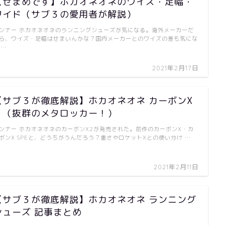
【せまめです】ホカオネオネのワイズ・足幅・
ワイド（サブ３の愛用者が解説）
ンナー ホカオネオネのランニングシューズが気になる。海外メーカーだ
ら、ワイズ・足幅はせまいんかな？国内メーカーとのワイズの差も気にな
 …
2021年2月17日
【サブ３が徹底解説】ホカオネオネ カーボンX
２（抜群のメタロッカー！）
ンナー ホカオネオネのカーボンX2が発売された。前作のカーボンX・カ
ボンX SPEと、どうちがうんだろう？重さやロケットXとの使い分け …
2021年2月11日
【サブ３が徹底解説】ホカオネオネ ランニング
シューズ 記事まとめ