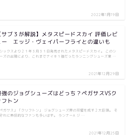
2022年1月19日
【サブ３が解説】メタスピードスカイ 評価レビ
ュー エッジ・ヴェイパーフライとの違いも
シックスより２１年３月３１日発売されたメタスピードスカイ。 このシ
ーズの出現により、これまでナイキ１強だったランニングシューズ業 …
2021年12月29日
最強のジョグシューズはどっち？ペガサスVSク
リフトン
ペガサス」「クリフトン」 ジョグシューズ界の双璧を成す２大巨頭。 そ
ぞれに熱狂的なファンも多いはず。 ランナーA ジ …
2021年12月25日